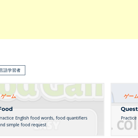
言語学習者
ゲーム
ゲー
Food
Quest
ractice English food words, food quantifiers
Practice
and simple food request