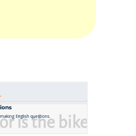
ム
ions
 making English questions.