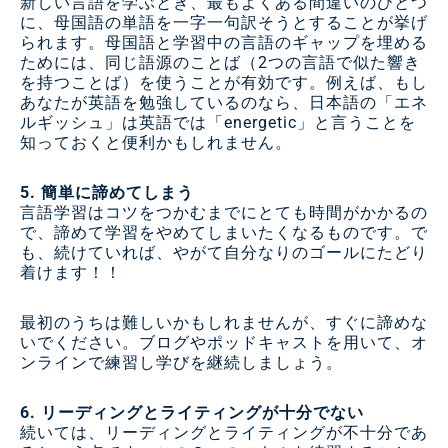
新しい言語を学ぶとき、最もよくある間違いのひとつ
に、母国語の単語を一字一句訳そうとすることが挙げ
られます。母国語と学習中の言語のギャップを埋める
ためには、同じ語源のことば（2つの言語で似た響き
を持つことば）を使うことが有効です。例えば、もし
あなたが英語を勉強しているのなら、日本語の「エネ
ルギッシュ」は英語では「energetic」と言うことを
知っておくと便利かもしれません。
5. 簡単に諦めてしまう
言語学習はコツをつかむまでにとても時間がかかるの
で、諦めて学習をやめてしまいたくなるものです。で
も、続けていれば、やがて自分なりのゴールにたどり
着けます！！
最初のうちは難しいかもしれませんが、すぐに諦めな
いでください。ブログやポッドキャストを用いて、オ
ンラインで練習し学びを継続しましょう。
6. リーディングとライティングが十分でない
続いては、リーディングとライティングが不十分であ